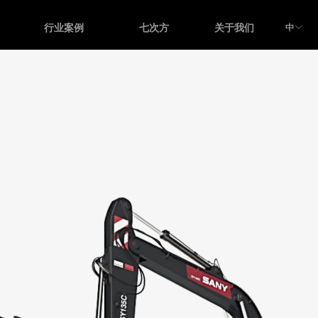
中
行业案例
七次方
关于我们
ꀅ