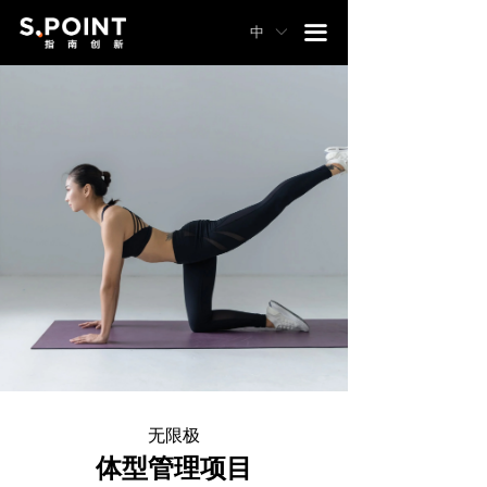
끀
中
ꀅ
无限极
体型管理项目